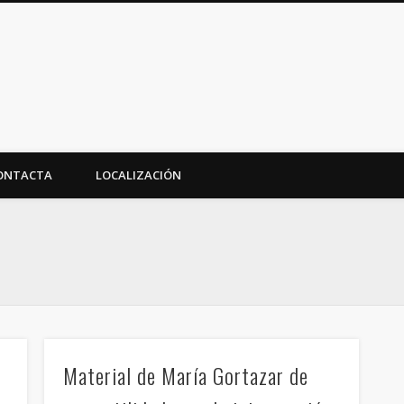
o Crece
(T.E.A.)
ONTACTA
LOCALIZACIÓN
,
Material de María Gortazar de