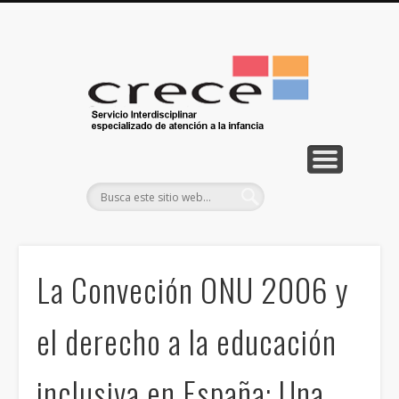
LOCALIZACIÓN
CONTACTA
SERVICIOS
EQUIPO
INICIO
Centro
Crece
La Conveción ONU 2006 y
el derecho a la educación
inclusiva en España: Una