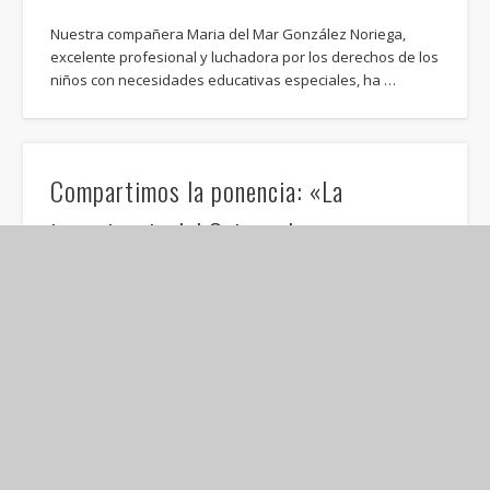
Nuestra compañera Maria del Mar González Noriega,
excelente profesional y luchadora por los derechos de los
niños con necesidades educativas especiales, ha …
Compartimos la ponencia: «La
importancia del Ocio en las personas
con TEA»
La Importancia del Ocio en las Personas con Autismo. Esta
semana me han invitado a compartir mi experiencia y a
reflexionar sobre …
Material de trabajo sobre apoyo